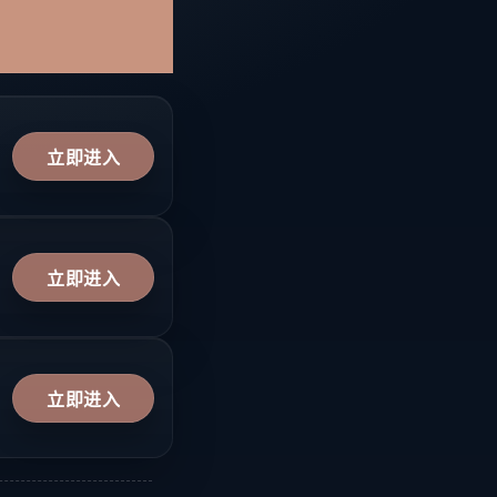
立即进入
立即进入
立即进入