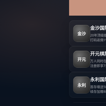
金沙国
金沙
20年顶级
打码返佣1
开元棋
开元
万人同时
注册即享7
永利国
永利
首存壕送58
续存加赠88